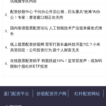
讯视频专区内容
配资炒股中心 千问办公开启公测，巨头重兵“抢滩”AI办
2、
公！专家：赛道窗口期正在关闭
国内靠谱股票配资论坛 人工智能技术产业迎来爆发式增
3、
长
线上股票配资炒股网 雷军打新长鑫科技浮盈7亿？小米
4、
高管回应：公司投资行为 跟个人财富无关
在线股票配资助手 韩股跌超10%！监管层发声：或加码
5、
限制个股杠杆ETF投资
厦门配资平台
炒股配资开户网
杠杆配资网站