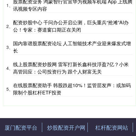
股票配资业务 鸿蒙智行官宣华为视频车机端 App 上线腾
1、
讯视频专区内容
配资炒股中心 千问办公开启公测，巨头重兵“抢滩”AI办
2、
公！专家：赛道窗口期正在关闭
国内靠谱股票配资论坛 人工智能技术产业迎来爆发式增
3、
长
线上股票配资炒股网 雷军打新长鑫科技浮盈7亿？小米
4、
高管回应：公司投资行为 跟个人财富无关
在线股票配资助手 韩股跌超10%！监管层发声：或加码
5、
限制个股杠杆ETF投资
厦门配资平台
炒股配资开户网
杠杆配资网站