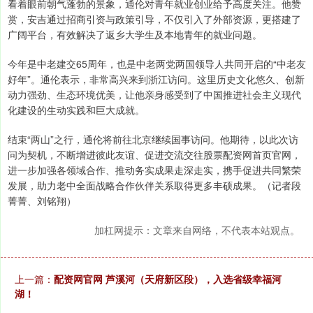
看着眼前朝气蓬勃的景象，通伦对青年就业创业给予高度关注。他赞
赏，安吉通过招商引资与政策引导，不仅引入了外部资源，更搭建了
广阔平台，有效解决了返乡大学生及本地青年的就业问题。
今年是中老建交65周年，也是中老两党两国领导人共同开启的“中老友
好年”。通伦表示，非常高兴来到浙江访问。这里历史文化悠久、创新
动力强劲、生态环境优美，让他亲身感受到了中国推进社会主义现代
化建设的生动实践和巨大成就。
结束“两山”之行，通伦将前往北京继续国事访问。他期待，以此次访
问为契机，不断增进彼此友谊、促进交流交往股票配资网首页官网，
进一步加强各领域合作、推动务实成果走深走实，携手促进共同繁荣
发展，助力老中全面战略合作伙伴关系取得更多丰硕成果。（记者段
菁菁、刘铭翔）
加杠网提示：文章来自网络，不代表本站观点。
上一篇：
配资网官网 芦溪河（天府新区段），入选省级幸福河
湖！