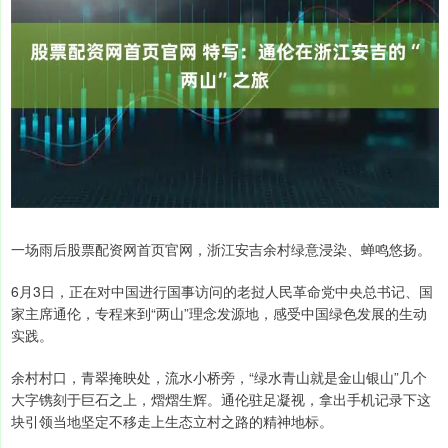
一场雨后股票配资网首页官网，浙江安吉余村绿意浸染、蝉鸣悠扬。
6月3日，正在对中国进行国事访问的老挝人民革命党中央总书记、国
家主席通伦，专程来到“两山”理念发源地，感受中国绿色发展的生动
实践。
余村村口，青翠掩映处，流水小桥旁，“绿水青山就是金山银山”几个
大字镌刻于巨石之上，熠熠生辉。通伦驻足凝视，拿出手机记录下这
块引领当地坚定不移走上生态立村之路的精神地标。