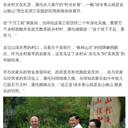
在余村文化礼堂，通伦步入展厅的“时光长卷”，一幅“绿水青山就是金
山银山”理念在浙江实践的壮阔画卷徐徐展开。
在“千万工程”展板前，当得知这项工程历经二十年深化实施、重塑万
千乡村面貌并造就无数美丽乡村时，通伦感慨道：“这个很了不起，要
学习。”
走过山清水秀的村口，沿着主干道前行，“春林山庄”的招牌赫然醒
目。作为全村最早的农家乐，这里见证了余村从“卖石头”到“卖风景”的
华丽转身。
开办农家乐的资金来源何处、政府是否有优惠政策支持……在与农家
乐经营者的茶话会上，通伦问得细致入微。当得知农家乐如今年收入
已超百万元时，通伦频频点头：“这正是‘绿水青山就是金山银山’最真
实的写照。”