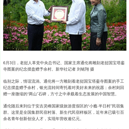
6月3日，老挝人革党中央总书记、国家主席通伦将雕刻老挝国宝塔銮
寺图案的纪念摆盘赠予余村。新华社记者 刘铭翔 摄
临别之际，情谊流淌。通伦将一方雕刻着老挝国宝塔銮寺图案的手工
纪念摆盘赠予余村，银光流转间寄托着对美好未来的祝愿；余村则回
赠一座微缩的“两山”石碑，方寸之中承载着生态发展的中国智慧。
通伦随后来到位于安吉灵峰国家级旅游度假区的“小瘾·半日村”民宿集
群。这里是全国集群民宿村落、新生代民宿样板区，近年来已吸引百
余名青年创新创业人才，实现年营收逾亿元。