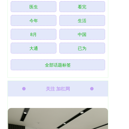
医生
看完
今年
生活
8月
中国
大通
已为
全部话题标签
关注 加杠网