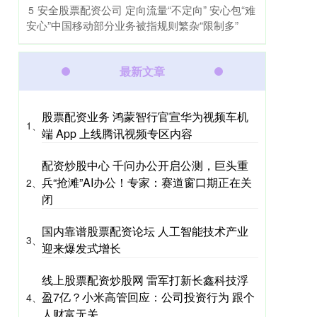
​安全股票配资公司 定向流量“不定向” 安心包“难
5
安心”中国移动部分业务被指规则繁杂“限制多”
最新文章
股票配资业务 鸿蒙智行官宣华为视频车机
1、
端 App 上线腾讯视频专区内容
配资炒股中心 千问办公开启公测，巨头重
兵“抢滩”AI办公！专家：赛道窗口期正在关
2、
闭
国内靠谱股票配资论坛 人工智能技术产业
3、
迎来爆发式增长
线上股票配资炒股网 雷军打新长鑫科技浮
盈7亿？小米高管回应：公司投资行为 跟个
4、
人财富无关