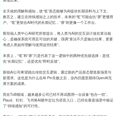
全天候的理解和感知，使“笔”形态能够为AI提供长期语料与上下文。
换言之，建立在持续感知之上的技术，未来的“笔”可能会比“屏”更懂用
户。“笔”更契合AI时代的长期记忆，“屏”则更像一个工作台。
斯坦福人类中心AI研究所曾提出，将人类与AI的交互设计放在算法核
心，是确保系统可用且可信的关键，强调“算法不只是输出结果，更要
考虑人类如何理解与使用这些结果”。
本质上，“笔”和“屏”只是代表了这一逻辑中的两种优先级选择：是优
先“长期记忆”，还是优先“即时反馈”。
新锐AI公司希望跳出传统交互逻辑，通过新的产品形态塑造新场景与
新需求。这也是为什么在AI Pin失败之后，业内仍愿意期待OpenAI无
屏方案的成果。
而在ToB领域，越来越多公司已经不再试图用一台设备“包办一切”。
Plaud、钉钉、飞书将AI硬件定位为语音入口，已经在垂直场景中验证
了“持续感知”的可行性。