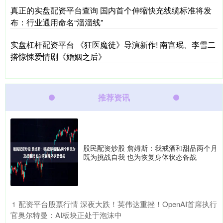
真正的实盘配资平台查询 国内首个伸缩快充线缆标准将发
布：行业通用命名“溜溜线”
实盘杠杆配资平台 《狂医魔徒》导演新作! 南宫珉、李雪二
搭惊悚爱情剧《婚姻之后》
推荐资讯
股民配资炒股 詹姆斯：我戒酒和甜品两个月
既为挑战自我 也为恢复身体状态备战
​配资平台股票行情 深夜大跌！英伟达重挫！OpenAI首席执行
1
官奥尔特曼：AI板块正处于泡沫中