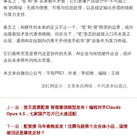
事实上，“笔”和“屏”从来都不矛盾，它们更像产品设计中“不可能三
角”的两端：无感与便携、可视与信息处理，以及稳定输出所需的续航
与算力支持。
换言之，AI硬件对未来的定义不止一个。“笔”和“屏”阵营的边界，或许
会随着技术迭代逐渐模糊。但在当下，“笔”形态的超级入口尚未真正
出现，通用AI在短期内仍离不开传统手机等“屏”设备作为算力终端。
它们最终究竟是替代还是协作的关系，AI企业与传统硬件企业，或许
会在未来两年内给出答案。
本文来自微信公众号：字母PRO，作者：李炤锋，编辑：王靖
加杠网提示：文章来自网络，不代表本站观点。
上一篇：
按天股票配资 智谱最强模型发布！编程对齐Claude
Opus 4.5，七家国产芯片已火速适配
下一篇：
配资搜 马年春晚首发！沈腾马丽第十次合体小品，温情
催泪还是爆笑反转？