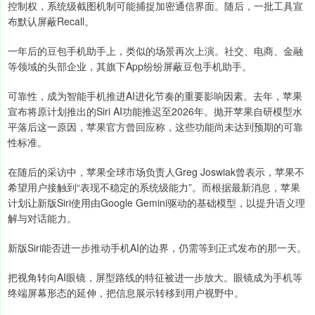
控制权，系统级截图机制可能捕捉加密通信界面。随后，一批工具宣
布默认屏蔽Recall。
一年后的豆包手机助手上，类似的场景再次上演。社交、电商、金融
等领域的头部企业，其旗下App纷纷屏蔽豆包手机助手。
可靠性，成为智能手机推进AI进化节奏的重要影响因素。去年，苹果
宣布将原计划推出的Siri AI功能推迟至2026年。抛开苹果自研模型水
平落后这一原因，苹果官方曾回应称，这些功能尚未达到预期的可靠
性标准。
在随后的采访中，苹果全球市场负责人Greg Joswiak曾表示，苹果不
希望用户接触到“表现不稳定的系统级能力”。而根据最新消息，苹果
计划让新版Siri使用由Google Gemini驱动的基础模型，以提升语义理
解与对话能力。
新版Siri能否进一步推动手机AI的边界，仍需等到正式发布的那一天。
把视角转向AI眼镜，屏型路线的特征被进一步放大。眼镜成为手机等
终端屏幕形态的延伸，把信息展示转移到用户视野中。