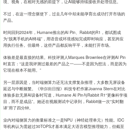
境、视角，在相对无感的前提下，让AI能够持续接收并处理信息。
不过，在这一理念驱使下，过去几年中却未能孕育出成功打开市场的
产品。
时间回到2024年，Humane推出的AI Pin、Rabbit的R1，都试图成
为“脱离手机的AI终端”，用语音或环境感知完成即时响应，甚至跨应
用执行任务。但最终，这些产品都反响平平，未能打开市场。
体验差是最直接的结果。科技评测人Marques Brownlee在评测AI Pin
时直言：“这是我评测过最差的产品之一——不是因为想法，而是因为
它现在根本不能用。”
另一层原因是，当时端侧算力还无法支撑复杂推理，大多数无屏设备
延迟与中断频繁。《华尔街日报》科技专栏作家Joanna Stern在对比
体验多款无屏AI设备时写道，Humane AI Pin与Rabbit R1“更像科学项
目，而不是成品”。她还在视频测试中记录到，Rabbit做一次“实时翻
译”用了四分钟。
业内对端侧算力的衡量标准之一是NPU（神经处理单元）性能。IDC
等机构认为需超过30TOPS才基本满足大语言模型推理能力，但截至