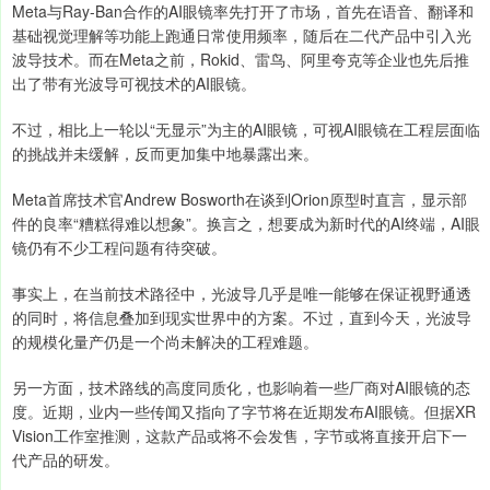
Meta与Ray-Ban合作的AI眼镜率先打开了市场，首先在语音、翻译和
基础视觉理解等功能上跑通日常使用频率，随后在二代产品中引入光
波导技术。而在Meta之前，Rokid、雷鸟、阿里夸克等企业也先后推
出了带有光波导可视技术的AI眼镜。
不过，相比上一轮以“无显示”为主的AI眼镜，可视AI眼镜在工程层面临
的挑战并未缓解，反而更加集中地暴露出来。
Meta首席技术官Andrew Bosworth在谈到Orion原型时直言，显示部
件的良率“糟糕得难以想象”。换言之，想要成为新时代的AI终端，AI眼
镜仍有不少工程问题有待突破。
事实上，在当前技术路径中，光波导几乎是唯一能够在保证视野通透
的同时，将信息叠加到现实世界中的方案。不过，直到今天，光波导
的规模化量产仍是一个尚未解决的工程难题。
另一方面，技术路线的高度同质化，也影响着一些厂商对AI眼镜的态
度。近期，业内一些传闻又指向了字节将在近期发布AI眼镜。但据XR
Vision工作室推测，这款产品或将不会发售，字节或将直接开启下一
代产品的研发。