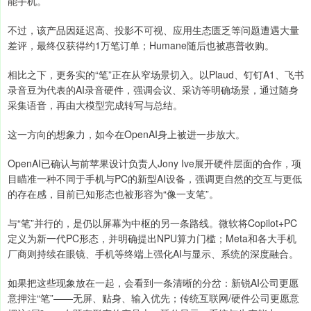
能手机。
不过，该产品因延迟高、投影不可视、应用生态匮乏等问题遭遇大量
差评，最终仅获得约1万笔订单；Humane随后也被惠普收购。
相比之下，更务实的“笔”正在从窄场景切入。以Plaud、钉钉A1、飞书
录音豆为代表的AI录音硬件，强调会议、采访等明确场景，通过随身
采集语音，再由大模型完成转写与总结。
这一方向的想象力，如今在OpenAI身上被进一步放大。
OpenAI已确认与前苹果设计负责人Jony Ive展开硬件层面的合作，项
目瞄准一种不同于手机与PC的新型AI设备，强调更自然的交互与更低
的存在感，目前已知形态也被形容为“像一支笔”。
与“笔”并行的，是仍以屏幕为中枢的另一条路线。微软将Copilot+PC
定义为新一代PC形态，并明确提出NPU算力门槛；Meta和各大手机
厂商则持续在眼镜、手机等终端上强化AI与显示、系统的深度融合。
如果把这些现象放在一起，会看到一条清晰的分岔：新锐AI公司更愿
意押注“笔”——无屏、贴身、输入优先；传统互联网/硬件公司更愿意