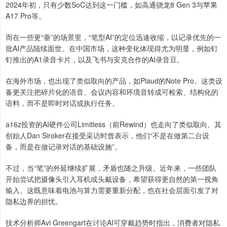
2024年初，只有少数SoC达到这一门槛，如高通骁龙8 Gen 3与苹果
A17 Pro等。
而在一些更“垂”的场景里，“笔型AI”的定位迅速收缩，以记录优先的一
批AI产品陆续面世。在中国市场，这种变化体现得尤为明显，例如钉
钉推出的A1录音卡片，以及飞书与安克合作的AI录音豆。
在海外市场，也出现了类似取向的产品，如Plaud的Note Pro。这类设
备更关注把碎片化的语音、会议内容和环境音转成可检索、结构化的
语料，而不是即时对话或执行任务。
a16z投资的AI硬件公司Limitless（前Rewind）也走向了类似取向。其
创始人Dan Siroker在接受采访时曾表示，他们“不是在做第二台设
备，而是在做记录对话的基础设施”。
不过，当“笔”的外延继续扩展，矛盾也随之升级。近年来，一些团队
开始尝试把摄像头引入耳机或头戴设备，希望获得更自然的第一视角
输入。这既意味着电池与算力需要重新分配，也在社会层面引发了对
隐私边界的担忧。
技术分析师Avi Greengart在讨论AI可穿戴趋势时指出，消费者对隐私