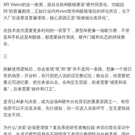
XR Vision的这一推测，源自当前AI眼镜赛道“硬件同质化、功能趋
同”的普遍困境，正如行业内对vivo暂停AI眼镜项目的评论所言，当下
大厂在该赛道普遍谨慎，核心原因正是“很难做出差异化”。
在技术迭代需要更多时间的一背景下，屏型AI更像一场耐力赛。不管
是AI手机还是AI眼镜，都需要操作系统、硬件门槛和生态的持续整
合。
三
拆解使用逻辑后，你会发现“笔”和“屏”并不是同一条路。想象一个很日
常的场景：开会时，你只想把人说的话完整记住；散会后，你需要把
重点写进纪要、把任务派出去。在AI交互层面，前者需要“感受和采
集”，后者需要“操作和订正”。
是否让AI参与决策，成为这场AI硬件分化背后的重要原因之一。有些
场景可以不涉及决策、先行感知，但一旦进入决策环节，交互逻辑就
完全不同。
为什么“决策”必须更谨慎？复杂系统研究者梅拉妮·米切尔曾在采访中
表示，生成式模型容易在不同情境下表现出脆弱性与自相矛盾，因此