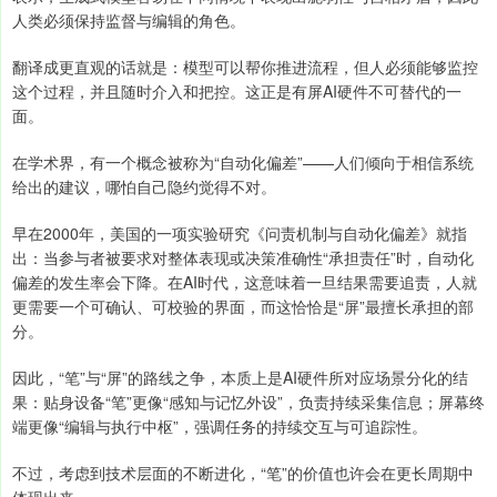
人类必须保持监督与编辑的角色。
翻译成更直观的话就是：模型可以帮你推进流程，但人必须能够监控
这个过程，并且随时介入和把控。这正是有屏AI硬件不可替代的一
面。
在学术界，有一个概念被称为“自动化偏差”——人们倾向于相信系统
给出的建议，哪怕自己隐约觉得不对。
早在2000年，美国的一项实验研究《问责机制与自动化偏差》就指
出：当参与者被要求对整体表现或决策准确性“承担责任”时，自动化
偏差的发生率会下降。在AI时代，这意味着一旦结果需要追责，人就
更需要一个可确认、可校验的界面，而这恰恰是“屏”最擅长承担的部
分。
因此，“笔”与“屏”的路线之争，本质上是AI硬件所对应场景分化的结
果：贴身设备“笔”更像“感知与记忆外设”，负责持续采集信息；屏幕终
端更像“编辑与执行中枢”，强调任务的持续交互与可追踪性。
不过，考虑到技术层面的不断进化，“笔”的价值也许会在更长周期中
体现出来。