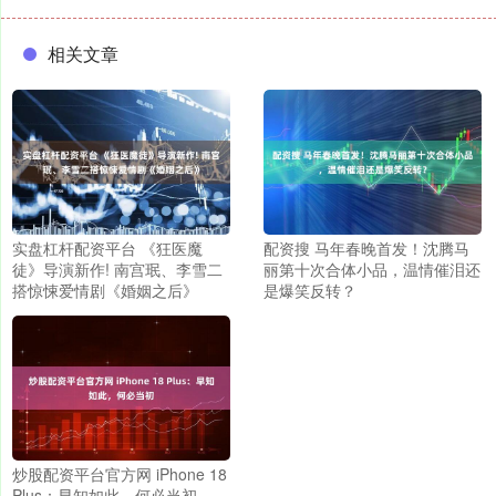
相关文章
实盘杠杆配资平台 《狂医魔
配资搜 马年春晚首发！沈腾马
徒》导演新作! 南宫珉、李雪二
丽第十次合体小品，温情催泪还
搭惊悚爱情剧《婚姻之后》
是爆笑反转？
炒股配资平台官方网 iPhone 18
Plus：早知如此，何必当初