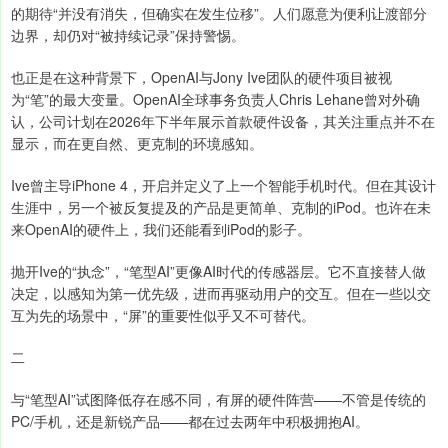
的期待“并没有消失，但确实在发生位移”。人们愿意为便利让渡部分
边界，却仍对“被持续记录”保持警惕。
也正是在这种背景下，OpenAI与Jony Ive团队的硬件项目被视
为“笔”的最大变量。OpenAI全球事务负责人Chris Lehane曾对外确
认，公司计划在2026年下半年展示首款硬件设备，其关注重点并不在
显示，而在更自然、更克制的环境感知。
Ive曾主导iPhone 4，开启并定义了上一个智能手机时代。但在其设计
生涯中，另一个被反复提及的产品是更简单、克制的iPod。也许在未
来OpenAI的硬件上，我们还能看到iPod的影子。
抛开Ive的“执念”，“笔型AI”更像AI时代的传感器层。它不直接替人做
决定，以感知为第一优先级，进而再驱动用户的交互。但在一些以交
互为先的场景中，“屏”的重要性似乎又不可替代。
二
与“笔型AI”试图降低存在感不同，有屏的硬件阵营——不管是传统的
PC/手机，还是新锐产品——都在过去两年中积极拥抱AI。