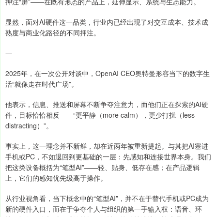
押注“屏”——在既有形态的产品上，延伸显示、系统与生态能力。
显然，面对AI硬件这一品类，行业内已经出现了对交互成本、技术成
熟度与商业化路径的不同押注。
一
2025年，在一次公开对谈中，OpenAI CEO奥特曼形容当下的数字生
活“就像走在时代广场”。
他表示，信息、推送和屏幕不断争夺注意力，而他们正在探索的AI硬
件，目标恰恰相反——“更平静（more calm），更少打扰（less
distracting）”。
事实上，这一理念并不新鲜，却在近两年被重新提起。与其把AI塞进
手机或PC，不如退回到更基础的一层：先感知和连接世界本身。我们
把这类设备概括为“笔型AI”——轻、贴身、低存在感；在产品逻辑
上，它们的感知优先级高于操作。
从行业视角看，当下概念中的“笔型AI”，并不在于替代手机或PC成为
新的硬件入口，而在于争夺个人与组织的第一手输入权：语音、环