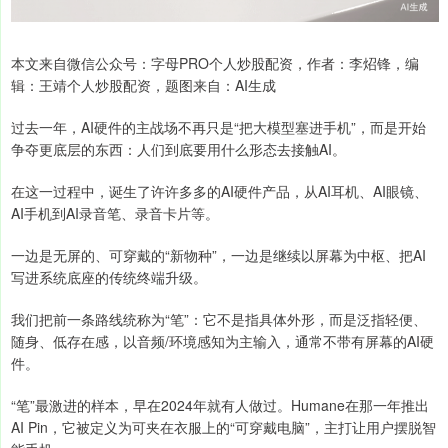
本文来自微信公众号：字母PRO个人炒股配资，作者：李炤锋，编
辑：王靖个人炒股配资，题图来自：AI生成
过去一年，AI硬件的主战场不再只是“把大模型塞进手机”，而是开始
争夺更底层的东西：人们到底要用什么形态去接触AI。
在这一过程中，诞生了许许多多的AI硬件产品，从AI耳机、AI眼镜、
AI手机到AI录音笔、录音卡片等。
一边是无屏的、可穿戴的“新物种”，一边是继续以屏幕为中枢、把AI
写进系统底座的传统终端升级。
我们把前一条路线统称为“笔”：它不是指具体外形，而是泛指轻便、
随身、低存在感，以音频/环境感知为主输入，通常不带有屏幕的AI硬
件。
“笔”最激进的样本，早在2024年就有人做过。Humane在那一年推出
AI Pin，它被定义为可夹在衣服上的“可穿戴电脑”，主打让用户摆脱智